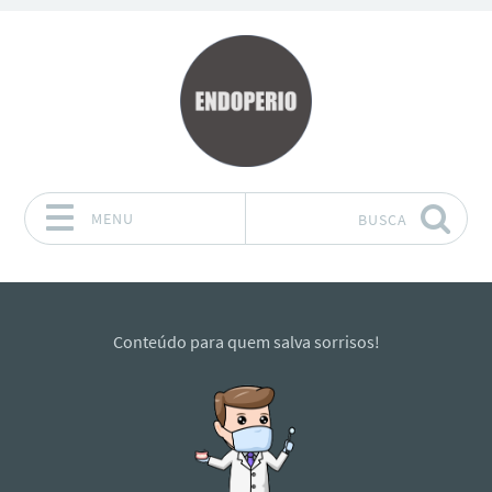
MENU
BUSCA
Pular para o conteúdo
Conteúdo para quem salva sorrisos!