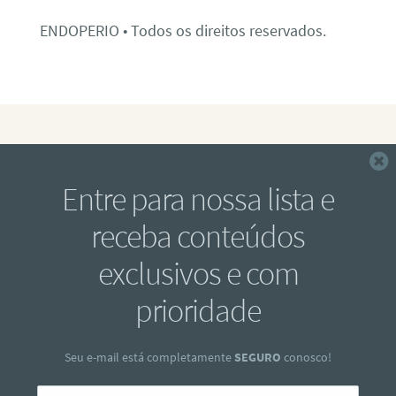
ENDOPERIO • Todos os direitos reservados.
F
Entre para nossa lista e
receba conteúdos
exclusivos e com
prioridade
Seu e-mail está completamente
SEGURO
conosco!