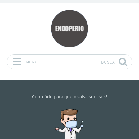
MENU
BUSCA
Pular para o conteúdo
Conteúdo para quem salva sorrisos!