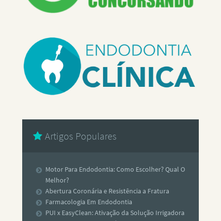
Artigos Populares
Motor Para Endodontia: Como Escolher? Qual O
Melhor?
Abertura Coronária e Resistência a Fratura
Farmacologia Em Endodontia
PUI x EasyClean: Ativação da Solução Irrigadora