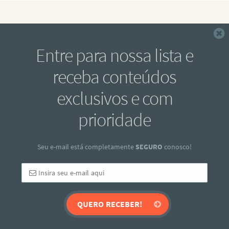
F
Entre para nossa lista e
receba conteúdos
exclusivos e com
prioridade
Seu e-mail está completamente
SEGURO
conosco!